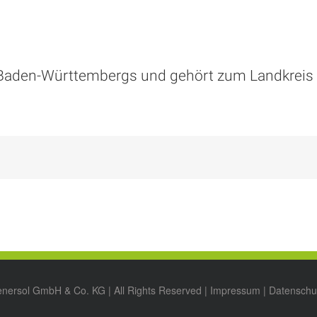
 Baden-Württembergs und gehört zum Landkreis
enersol GmbH & Co. KG | All Rights Reserved |
Impressum
|
Datenschu