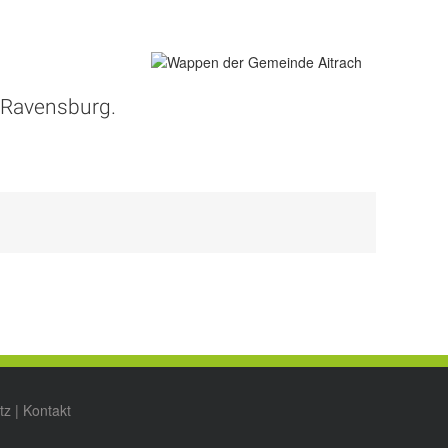
Ravensburg
.
tz
|
Kontakt