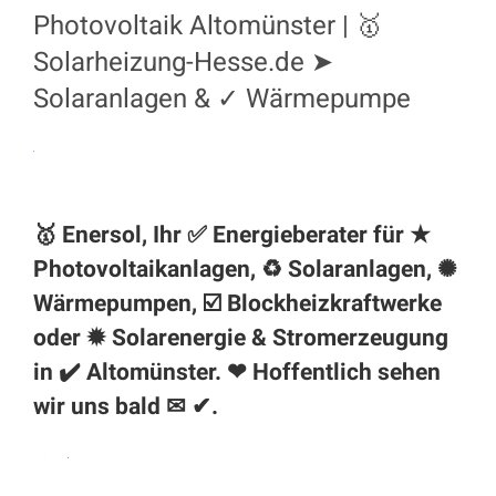
Photovoltaik Altomünster | 🥇
Solarheizung-Hesse.de ➤
Solaranlagen & ✓ Wärmepumpe
🥇 Enersol, Ihr ✅ Energieberater für ★
Photovoltaikanlagen, ♻ Solaranlagen, ✺
Wärmepumpen, ☑️ Blockheizkraftwerke
oder ✹ Solarenergie & Stromerzeugung
in ✔️
Altomünster
. ❤ Hoffentlich sehen
wir uns bald ✉ ✔.