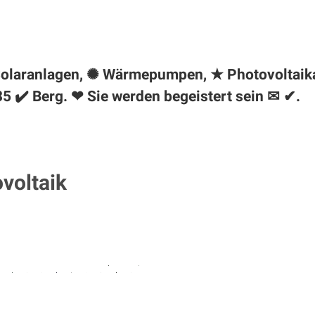
♻ Solaranlagen, ✺ Wärmepumpen, ★ Photovoltaik
35 ✔️
Berg
. ❤ Sie werden begeistert sein ✉ ✔.
ovoltaik