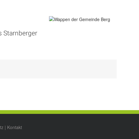
s Starnberger
tz
|
Kontakt