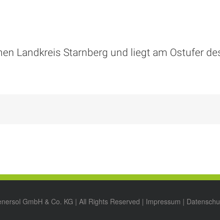
en Landkreis Starnberg und liegt am Ostufer de
enersol GmbH & Co. KG | All Rights Reserved |
Impressum
|
Datenschu