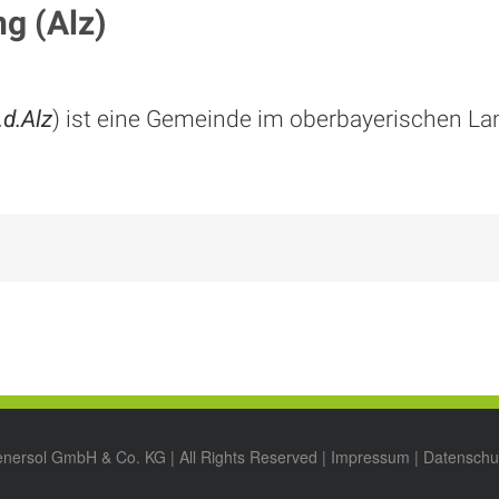
g (Alz)
.d.Alz
) ist eine Gemeinde im oberbayerischen La
enersol GmbH & Co. KG | All Rights Reserved |
Impressum
|
Datenschu