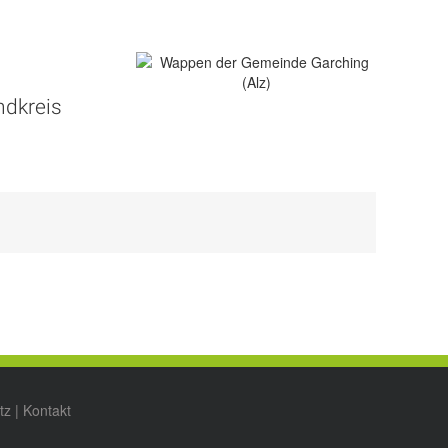
ndkreis
tz
|
Kontakt