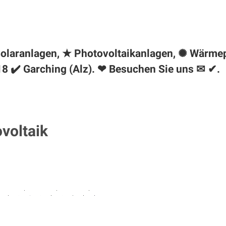
♻ Solaranlagen, ★ Photovoltaikanlagen, ✺ Wärm
18 ✔️
Garching (Alz)
. ❤ Besuchen Sie uns ✉ ✔.
ovoltaik