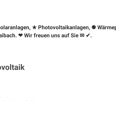
♻ Solaranlagen, ★ Photovoltaikanlagen, ✺ Wärm
aibach
. ❤ Wir freuen uns auf Sie ✉ ✔.
ovoltaik