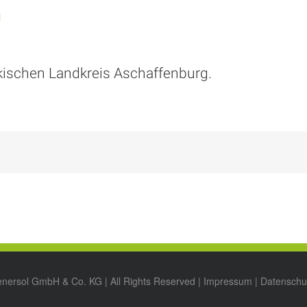
h
kischen Landkreis Aschaffenburg.
enersol GmbH & Co. KG | All Rights Reserved |
Impressum
|
Datenschu