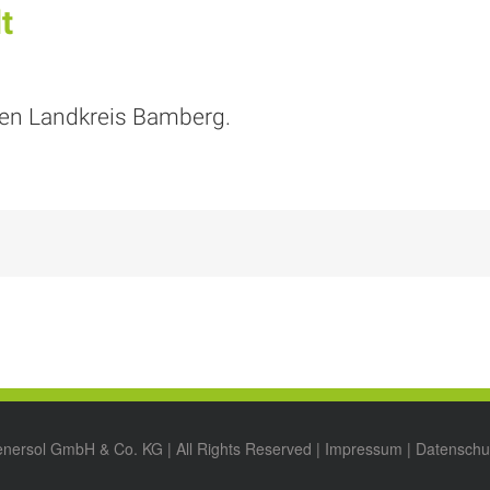
t
hen Landkreis Bamberg.
enersol GmbH & Co. KG | All Rights Reserved |
Impressum
|
Datenschu