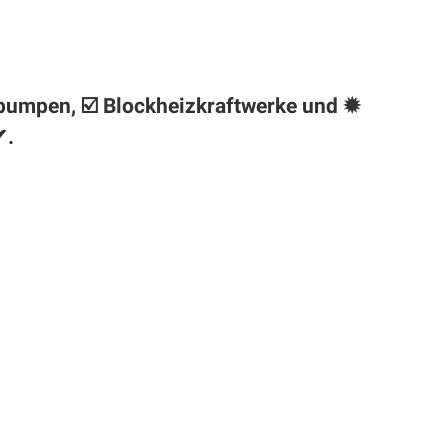
epumpen, ☑️ Blockheizkraftwerke und ✹
✔.