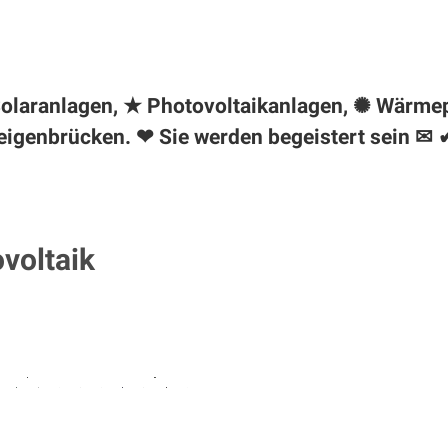
♻ Solaranlagen, ★ Photovoltaikanlagen, ✺ Wärm
eigenbrücken. ❤ Sie werden begeistert sein ✉ 
ovoltaik