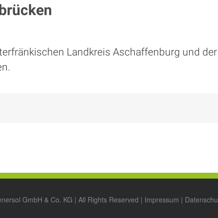
nbrücken
terfränkischen Landkreis
Aschaffenburg
und der 
en.
enersol GmbH & Co. KG | All Rights Reserved |
Impressum
|
Datenschu