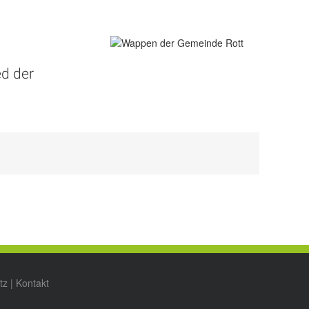
d der
tz
|
Kontakt