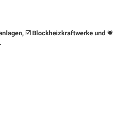
anlagen, ☑️ Blockheizkraftwerke und ✹
.