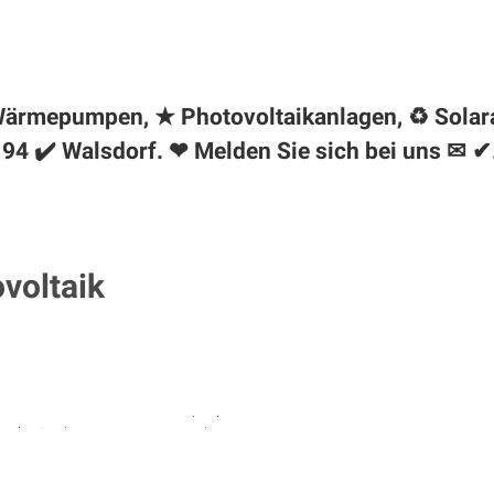
✺ Wärmepumpen, ★ Photovoltaikanlagen, ♻ Solar
94 ✔️ Walsdorf. ❤ Melden Sie sich bei uns ✉ ✔
ovoltaik