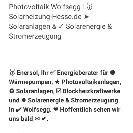
Photovoltaik Wolfsegg | 🥇
Solarheizung-Hesse.de ➤
Solaranlagen & ✓ Solarenergie &
Stromerzeugung
🥇 Enersol, Ihr ✅ Energieberater für ✺
Wärmepumpen, ★ Photovoltaikanlagen,
♻ Solaranlagen, ☑️ Blockheizkraftwerke
und ✹ Solarenergie & Stromerzeugung
in ✔️ Wolfsegg. ❤ Hoffentlich sehen wir
uns bald ✉ ✔.